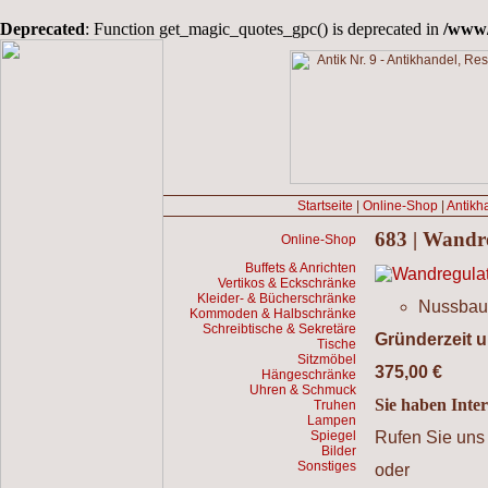
Deprecated
: Function get_magic_quotes_gpc() is deprecated in
/www/
Startseite
|
Online-Shop
|
Antikh
683 | Wandr
Online-Shop
Buffets & Anrichten
Vertikos & Eckschränke
Kleider- & Bücherschränke
Nussba
Kommoden & Halbschränke
Schreibtische & Sekretäre
Gründerzeit 
Tische
Sitzmöbel
375,00 €
Hängeschränke
Uhren & Schmuck
Sie haben Inter
Truhen
Lampen
Spiegel
Rufen Sie uns 
Bilder
Sonstiges
oder